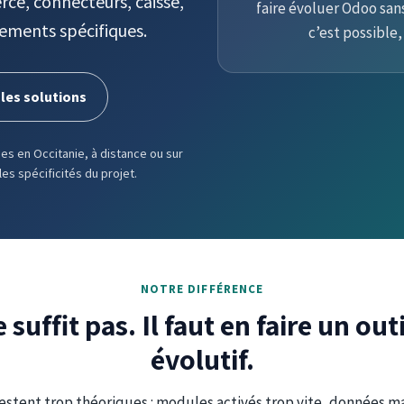
rce, connecteurs, caisse,
faire évoluer Odoo sans
pements spécifiques.
c’est possible,
 les solutions
s en Occitanie, à distance ou sur
les spécificités du projet.
NOTRE DIFFÉRENCE
suffit pas. Il faut en faire un outil
évolutif.
stent trop théoriques : modules activés trop vite, données mal