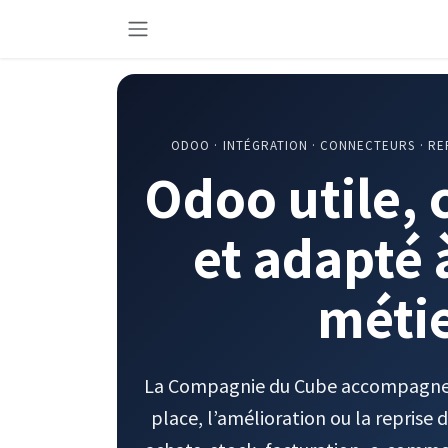
Se rendre au contenu
ODOO · INTÉGRATION · CONNECTEURS · RE
Odoo utile,
et adapté 
méti
La Compagnie du Cube accompagne 
place, l’amélioration ou la reprise 