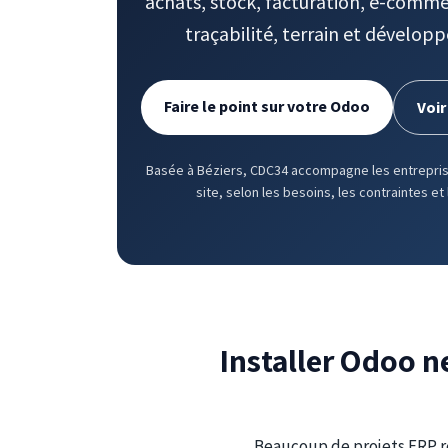
achats, stock, facturation, e-comme
traçabilité, terrain et dévelop
Faire le point sur votre Odoo
Voir
Basée à Béziers, CDC34 accompagne les entreprise
site, selon les besoins, les contraintes et 
Installer Odoo ne 
Beaucoup de projets ERP re