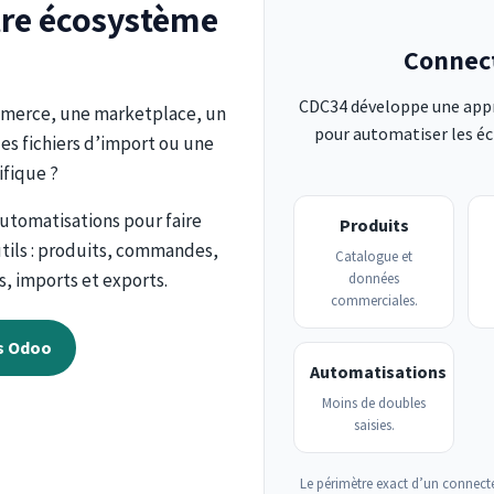
tre écosystème
Connect
CDC34 développe une appr
ommerce, une marketplace, un
pour automatiser les é
des fichiers d’import ou une
ifique ?
utomatisations pour faire
Produits
utils : produits, commandes,
Catalogue et
s, imports et exports.
données
commerciales.
rs Odoo
Automatisations
Moins de doubles
saisies.
Le périmètre exact d’un connecte